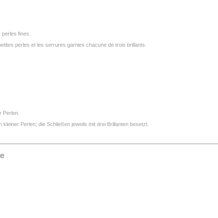
 perles fines.
ites perles et les serrures garnies chacune de trois brillants.
r Perlen.
leiner Perlen; die Schließen jeweils mit drei Brillanten besetzt.
te