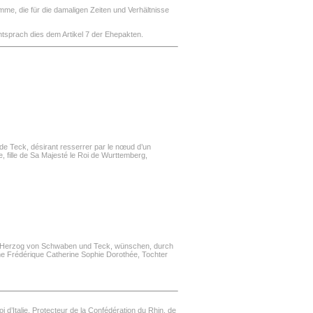
me, die für die damaligen Zeiten und Verhältnisse
sprach dies dem Artikel 7 der Ehepakten.
 de Teck, désirant resserrer par le nœud d’un
 fille de Sa Majesté le Roi de Wurttemberg,
ner Herzog von Schwaben und Teck, wünschen, durch
me Frédérique Catherine Sophie Dorothée, Tochter
d’Italie, Protecteur de la Confédération du Rhin, de