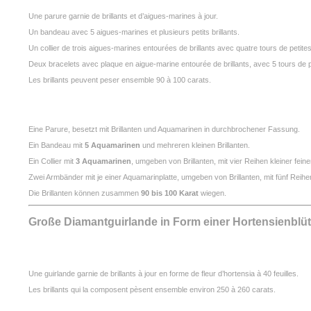
Une parure garnie de brillants et d’aigues-marines à jour.
Un bandeau avec 5 aigues-marines et plusieurs petits brillants.
Un collier de trois aigues-marines entourées de brillants avec quatre tours de petites
Deux bracelets avec plaque en aigue-marine entourée de brillants, avec 5 tours de pet
Les brillants peuvent peser ensemble 90 à 100 carats.
Eine Parure, besetzt mit Brillanten und Aquamarinen in durchbrochener Fassung.
Ein Bandeau mit
5 Aquamarinen
und mehreren kleinen Brillanten.
Ein Collier mit
3 Aquamarinen
, umgeben von Brillanten, mit vier Reihen kleiner feine
Zwei Armbänder mit je einer Aquamarinplatte, umgeben von Brillanten, mit fünf Reihen k
Die Brillanten können zusammen
90 bis 100 Karat
wiegen.
Große Diamantguirlande in Form einer Hortensienblü
Une guirlande garnie de brillants à jour en forme de fleur d’hortensia à 40 feuilles.
Les brillants qui la composent pèsent ensemble environ 250 à 260 carats.