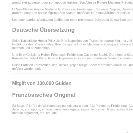
prendre et accepter pour son épouse légitime, Son Altesse Royale Madame Frédériq
Et Son Altesse Royale Madame la Princesse Frédérique, Catherine, Sophie, Dorothé
prendre pour son époux légitime Son Altesse Impériale le Prince Jérôme Napoléon.
Les deux parties s’engagent à effectuer cette promesse réciproque de mariage par la si
Deutsche Übersetzung
Seine Kaiserliche Hoheit Prinz Jérôme Napoléon von Frankreich verspricht, mit vol
Protektors des Rheinbundes, Ihre Königliche Hoheit Madame Frédérique Catherine
nehmen und anzunehmen.
Und Ihre Königliche Hoheit Prinzessin Frédérique Catherine Sophie Dorothée erklä
Kaiserliche Hoheit Prinz Jérôme Napoléon zu ihrem rechtmäßigen Gemahl anzune
Beide Parteien verpflichten sich, dieses gegenseitige Eheversprechen durch die U
gefeiert werden soll.
Mitgift von 100.000 Gulden
Französisches Original
Sa Majesté le Roi de Wurttemberg constituera en dot, à la Princesse Frédérique, Cath
Jérôme, son époux, en trois payements égaux, savoir, le premier, le jour après la cél
chaque payement, etc. etc. etc.