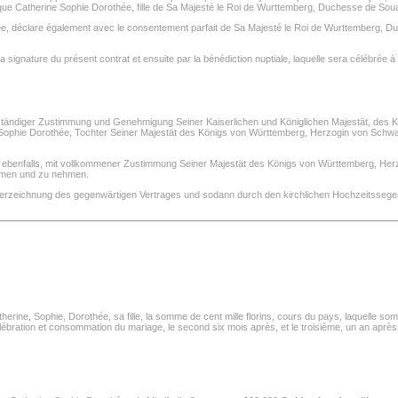
ue Catherine Sophie Dorothée, fille de Sa Majesté le Roi de Wurttemberg, Duchesse de Sou
e, déclare également avec le consentement parfait de Sa Majesté le Roi de Wurttemberg, Du
gnature du présent contrat et ensuite par la bénédiction nuptiale, laquelle sera célébrée à Par
lständiger Zustimmung und Genehmigung Seiner Kaiserlichen und Königlichen Majestät, des K
 Sophie Dorothée, Tochter Seiner Majestät des Königs von Württemberg, Herzogin von Schw
rt ebenfalls, mit vollkommener Zustimmung Seiner Majestät des Königs von Württemberg, He
hmen und zu nehmen.
nterzeichnung des gegenwärtigen Vertrages und sodann durch den kirchlichen Hochzeitssegen
erine, Sophie, Dorothée, sa fille, la somme de cent mille florins, cours du pays, laquelle s
ébration et consommation du mariage, le second six mois après, et le troisième, un an après, de