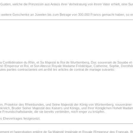
en, welche die Prinzessin aus Anlass ihrer Verheiratung von ihrem Vater erhielt, eine Sum
 weitere Geschenke an Juwelen bis zum Betrage von 300.000 Francs gemacht haben, so ent
e la Confédération du Rhin, et Sa Majesté le Roi de Wurttemberg, Duc souverain de Souabe et
é l’Empereur et Roi, et Son Altesse Royale Madame Frédérique, Catherine, Sophie, Dorothée,
tes parties contractantes ont arrêté les articles de contrat de mariage suivants:
talien, Protektor des Rheinbundes, und Seine Majestät der König von Württemberg, souverä
kreich, Bruder Seiner Majestät des Kaisers und Königs, und Ihrer Königlichen Hoheit Mada
 Freundschaftsbande, die sie bereits verbinden, noch enger zu knüpfen.
es Ehevertrages festgesetzt.
nt et l’approbation entière de Sa Majesté Impériale et Royale l’Empereur des Français, Roi 