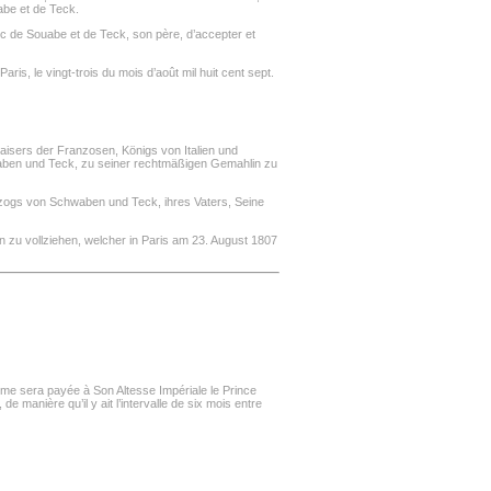
abe et de Teck.
c de Souabe et de Teck, son père, d’accepter et
is, le vingt-trois du mois d’août mil huit cent sept.
aisers der Franzosen, Königs von Italien und
aben und Teck, zu seiner rechtmäßigen Gemahlin zu
rzogs von Schwaben und Teck, ihres Vaters, Seine
 zu vollziehen, welcher in Paris am 23. August 1807
omme sera payée à Son Altesse Impériale le Prince
 manière qu’il y ait l’intervalle de six mois entre