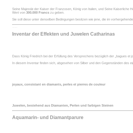
Seine Majestät der Kaiser der Franzosen, König von Italien, und Seine Kaiserliche H
Wert von
300.000 Francs
zu geben.
Sie soll diese unter denselben Bedingungen besitzen wie jene, die im vorhergehenden
Inventaire des effets et joyaux
Inventar der Effekten und Juwelen Catharinas
Dass König Friedrich bei der Erfüllung des Versprechens bezüglich der „bagues et j
In diesem Inventar finden sich, abgesehen von Silber und den Gegenständen des ei
joyaux, consistant en diamants, perles et pierres de couleur
Juwelen, bestehend aus Diamanten, Perlen und farbigen Steinen
Aquamarin- und Diamantparure