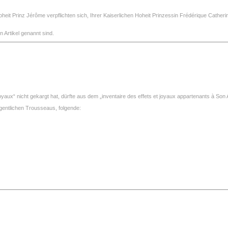
oheit Prinz Jérôme verpflichten sich, Ihrer Kaiserlichen Hoheit Prinzessin Frédérique Cathe
 Artikel genannt sind.
oyaux“ nicht gekargt hat, dürfte aus dem „inventaire des effets et joyaux appartenants à Son
gentlichen Trousseaus, folgende: