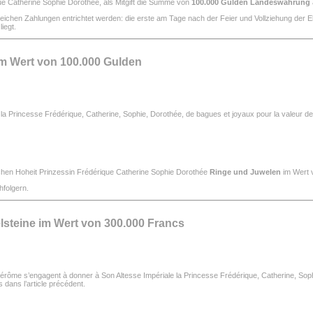
ue Catherine Sophie Dorothée, als Mitgift die Summe von
100.000 Gulden Landeswährung
leichen Zahlungen entrichtet werden: die erste am Tage nach der Feier und Vollziehung der E
iegt.
im Wert von 100.000 Gulden
a Princesse Frédérique, Catherine, Sophie, Dorothée, de bagues et joyaux pour la valeur de ce
lichen Hoheit Prinzessin Frédérique Catherine Sophie Dorothée
Ringe und Juwelen
im Wert
hfolgern.
teine im Wert von 300.000 Francs
 Jérôme s’engagent à donner à Son Altesse Impériale la Princesse Frédérique, Catherine, Soph
 dans l’article précédent.