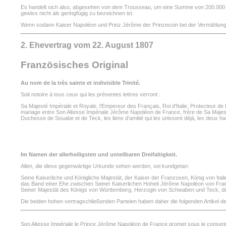
Es handelt sich also, abgesehen von dem Trousseau, um eine Summe von 200.000 Guld
gewiss nicht als geringfügig zu bezeichnen ist.
Wenn sodann Kaiser Napoléon und Prinz Jérôme der Prinzessin bei der Vermählung
2. Ehevertrag vom 22. August 1807
Französisches Original
Au nom de la très sainte et indivisible Trinité.
Soit notoire à tous ceux qui les présentes lettres verront :
Sa Majesté Impériale et Royale, l’Empereur des Français, Roi d’Italie, Protecteur d
mariage entre Son Altesse Impériale Jérôme Napoléon de France, frère de Sa Majest
Duchesse de Souabe et de Teck, les liens d’amitié qui les unissent déjà, les deux hau
Im Namen der allerheiligsten und unteilbaren Dreifaltigkeit.
Allen, die diese gegenwärtige Urkunde sehen werden, sei kundgetan:
Seine Kaiserliche und Königliche Majestät, der Kaiser der Franzosen, König von I
das Band einer Ehe zwischen Seiner Kaiserlichen Hoheit Jérôme Napoléon von Fran
Seiner Majestät des Königs von Württemberg, Herzogin von Schwaben und Teck, die
Die beiden hohen vertragschließenden Parteien haben daher die folgenden Artikel d
Son Altesse Impériale le Prince Jérôme Napoléon de France promet sous le consenteme