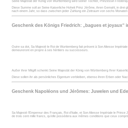
Seine Majestät der König von Württemberg wird seiner Tochter, Prinzessin Frédériq
Diese Summe soll an Seine Kaiserliche Hoheit Prinz Jérôme, ihren Gemahl, in drei g
nach einem Jahr, so dass zwischen jeder Zahlung ein Zeitraum von sechs Monaten l
Geschenk des Königs Friedrich: „bagues et joyaux“ 
Outre sa dot, Sa Majesté le Roi de Wurttemberg fait présent à Son Altesse Impériale l
demeureront en propre à ses héritiers ou successeurs.
Außer ihrer Mitgift schenkt Seine Majestät der König von Württemberg Ihrer Kaiser
Diese sollen ihr als persönliches Eigentum verbleiben, ebenso ihren Erben oder Nac
Geschenk Napoléons und Jérômes: Juwelen und Edels
Sa Majesté l’Empereur des Français, Roi d’Italie, et Son Altesse Impériale le Prince
de trois cent mille francs, qu’elle possédera aux mêmes conditions que ceux compris