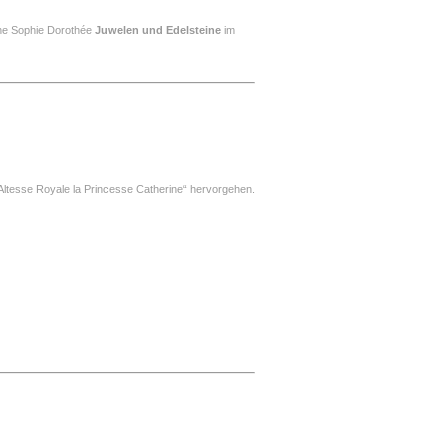
rine Sophie Dorothée
Juwelen und Edelsteine
im
 Altesse Royale la Princesse Catherine“ hervorgehen.