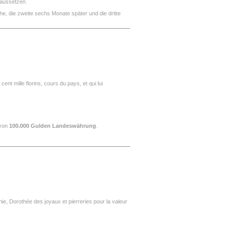
aussetzen.
he, die zweite sechs Monate später und die dritte
nt mille florins, cours du pays, et qui lui
 von
100.000 Gulden Landeswährung
.
ie, Dorothée des joyaux et pierreries pour la valeur