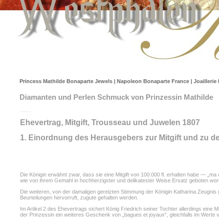
Princess Mathilde Bonaparte Jewels | Napoleon Bonaparte France | Joaillerie 
Diamanten und Perlen Schmuck von Prinzessin Mathilde
Königin Katharina von Westphalen
Ehevertrag, Mitgift, Trousseau und Juwelen 1807
1. Einordnung des Herausgebers zur Mitgift und zu d
Die Königin erwähnt zwar, dass sie eine Mitgift von 100.000 fl. erhalten habe — „ma
wie von ihrem Gemahl in hochherzigster und delikatester Weise Ersatz geboten wor
Die weiteren, von der damaligen gereizten Stimmung der Königin Katharina Zeugn
Beurteilungen hervorruft, zugute gehalten werden.
Im Artikel 2 des Ehevertrags sichert König Friedrich seiner Tochter allerdings eine 
der Prinzessin ein weiteres Geschenk von „bagues et joyaux“, gleichfalls im Werte