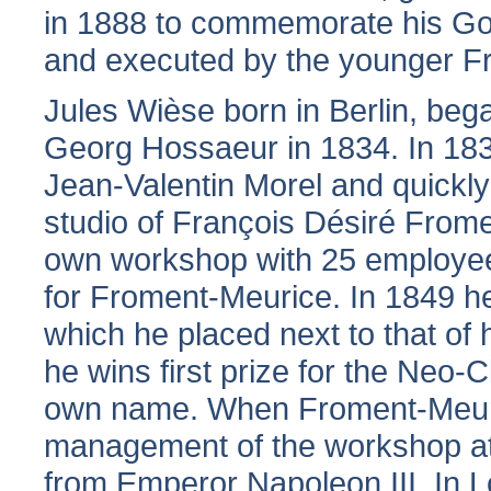
in 1888 to commemorate his Gol
and executed by the younger F
Jules Wièse
born in Berlin,
bega
Georg Hossaeur in 1834. In 183
Jean-Valentin Morel and quickly
studio of François Désiré From
own workshop with 25 employees
for Froment-Meurice. In 1849 h
which he placed next to that of h
he wins first prize for the Neo-
own name. When Froment-Meuric
management of the workshop at 
from Emperor Napoleon III. In 