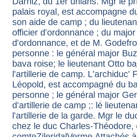
Darniz, du 1er uhlans. Mgr le p
palais royal, est accompagne du
son aide de camp ; du lieutenan
officier d'ordonnance ; du major
d'ordonnance, et de M. Godefroi
personne : le général major Bu
bava roise; le lieutenant Otto 
l'artillerie de camp. L'archiduc
Léopold, est accompagné du bar
personne ; le général major Ger
d'artillerie de camp ;: lé lieute
l'artillerie de la garde. Mgr l
chez le duc Charles-Théodore,
comteZileridalVerme.Attachés à