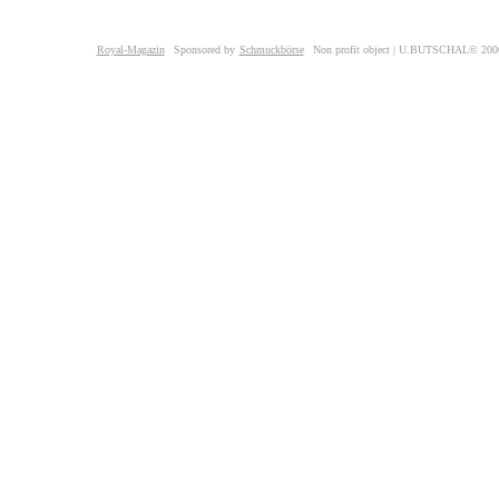
Royal-Magazin
Sponsored by
Schmuckbörse
Non profit object | U.BUTSCHAL© 2006